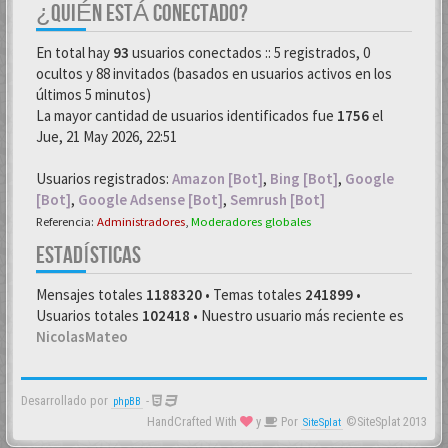
¿QUIÉN ESTÁ CONECTADO?
En total hay
93
usuarios conectados :: 5 registrados, 0
ocultos y 88 invitados (basados en usuarios activos en los
últimos 5 minutos)
La mayor cantidad de usuarios identificados fue
1756
el
Jue, 21 May 2026, 22:51
Usuarios registrados:
Amazon [Bot]
,
Bing [Bot]
,
Google
[Bot]
,
Google Adsense [Bot]
,
Semrush [Bot]
Referencia:
Administradores
,
Moderadores globales
ESTADÍSTICAS
Mensajes totales
1188320
• Temas totales
241899
•
Usuarios totales
102418
• Nuestro usuario más reciente es
NicolasMateo
Desarrollado por
-
phpBB
HandCrafted With
y
Por
©SiteSplat 2013
SiteSplat