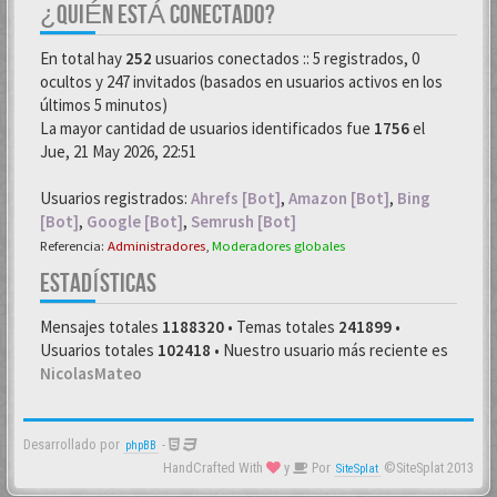
¿QUIÉN ESTÁ CONECTADO?
En total hay
252
usuarios conectados :: 5 registrados, 0
ocultos y 247 invitados (basados en usuarios activos en los
últimos 5 minutos)
La mayor cantidad de usuarios identificados fue
1756
el
Jue, 21 May 2026, 22:51
Usuarios registrados:
Ahrefs [Bot]
,
Amazon [Bot]
,
Bing
[Bot]
,
Google [Bot]
,
Semrush [Bot]
Referencia:
Administradores
,
Moderadores globales
ESTADÍSTICAS
Mensajes totales
1188320
• Temas totales
241899
•
Usuarios totales
102418
• Nuestro usuario más reciente es
NicolasMateo
Desarrollado por
-
phpBB
HandCrafted With
y
Por
©SiteSplat 2013
SiteSplat