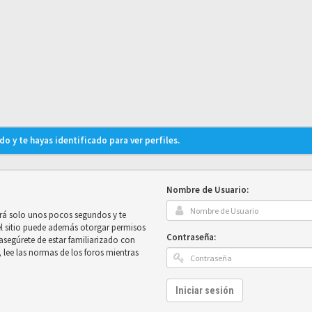
do y te hayas identificado para ver perfiles.
Nombre de Usuario:
mará solo unos pocos segundos y te
el sitio puede además otorgar permisos
Contraseña:
e asegúrete de estar familiarizado con
, lee las normas de los foros mientras
Iniciar sesión