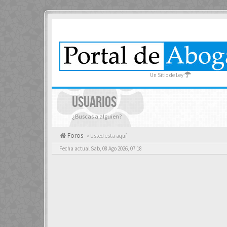
Un Sitio de Ley
USUARIOS
¿Buscas a alguien?
Foros
« Usted esta aquí
Fecha actual Sab, 08 Ago 2026, 07:18