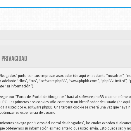
E PRIVACIDAD
e Abogados” junto con sus empresas asociadas (de aquí en adelante “nosotros”, “no
n adelante “ellos”, “sus”, “software phpBB”, “www.phpbb.com”, “phpBB Limited”,
nte “su información”).
vegar por “Foros del Portal de Abogados” hará al software phpBB crear un número 
 PC. Las primeras dos cookies sólo contienen un identificador de usuario (de aquí 
ada a usted por el software phpBB. Una tercera cookie se creará una vez que haya
optimizar su experiencia de usuario.
ientras navega por “Foros del Portal de Abogados”, las cuales exceden el alcance
 que obtenemos su información es mediante lo que usted envía. Esto puede ser, y 