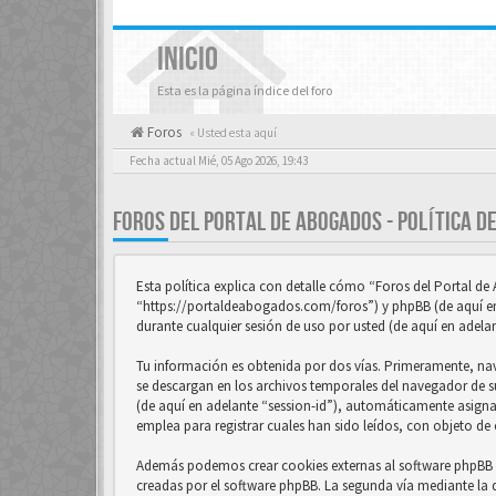
INICIO
Esta es la página índice del foro
Foros
« Usted esta aquí
Fecha actual Mié, 05 Ago 2026, 19:43
FOROS DEL PORTAL DE ABOGADOS - POLÍTICA D
Esta política explica con detalle cómo “Foros del Portal d
“https://portaldeabogados.com/foros”) y phpBB (de aquí e
durante cualquier sesión de uso por usted (de aquí en adela
Tu información es obtenida por dos vías. Primeramente, na
se descargan en los archivos temporales del navegador de su
(de aquí en adelante “session-id”), automáticamente asign
emplea para registrar cuales han sido leídos, con objeto de 
Además podemos crear cookies externas al software phpBB m
creadas por el software phpBB. La segunda vía mediante la