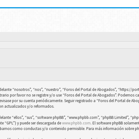
adelante “nosotros”, “nos”, “nuestro”, “Foros del Portal de Abogados”, “https://p
trario por favor no se registre y/o use “Foros del Portal de Abogados”. Podemos 
revisase por su cuenta periódicamente. Seguir registrado a “Foros del Portal de Ab
on actualizados y/o reformados.
delante “ellos”, “sus”, “software phpBB”, “www.phpbb.com”, “phpBB Limited”, “phpB
nte “GPL”) y puede ser descargada de
www.phpbb.com
. El software phpBB solamente
obamos como conductas y/o contenido permisible. Para más información sobre php