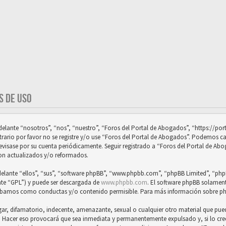
S DE USO
adelante “nosotros”, “nos”, “nuestro”, “Foros del Portal de Abogados”, “https://p
trario por favor no se registre y/o use “Foros del Portal de Abogados”. Podemos 
revisase por su cuenta periódicamente. Seguir registrado a “Foros del Portal de Ab
on actualizados y/o reformados.
delante “ellos”, “sus”, “software phpBB”, “www.phpbb.com”, “phpBB Limited”, “phpB
nte “GPL”) y puede ser descargada de
www.phpbb.com
. El software phpBB solamente
obamos como conductas y/o contenido permisible. Para más información sobre php
, difamatorio, indecente, amenazante, sexual o cualquier otro material que pueda 
s. Hacer eso provocará que sea inmediata y permanentemente expulsado y, si lo cr