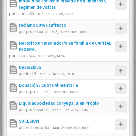
modelo de convenio privado de alimentos y
regimen de visitas
por
vanesa35
-
Mié, 22 Jul 2009, 12:52
reclamo 50% usufructo
por
profesional
-
Mié, 14 Ene 2026, 18:45
Necesito un mediador/a en familia de CAPITAL
FEDERAL
por
zaza
-
Sab, 27 Dic 2025, 14:24
Desarchivo
por
lex30
-
Mié, 17 Dic 2025, 21:16
Donación / Cuota Alimentaria
por
drprev
-
Lun, 01 Dic 2025, 06:13
Liquidac sociedad conyugal Bien Propio
por
profesional
-
Mar, 11 Feb 2025, 05:45
SUCESION
por
elisaestudio
-
Mar, 25 Nov 2025, 00:40