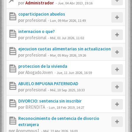
por
Administrador
-
Jue, 04 Abr 2013, 19:16
coparticipacion abuelos
por
profesional
-
Lun, 09 Mar 2026, 11:49
internacion o que?
por
profesional
-
Mié, 01 Jul 2026, 11:02
ejecucion cuotas alimentarias sin actualizacion
por
profesional
-
Mar, 05 May 2026, 19:26
proteccion de la vivienda
por
AbogadoJoven
-
Jue, 11 Jun 2026, 16:59
ABUELO IMPUGNA PATERNIDAD
por
profesional
-
Mié, 10 Sep 2025, 10:33
DIVORCIO: sentencia sin inscribir
por
BRENDITA
-
Lun, 18 Feb 2019, 14:27
Reconocimiento de sentencia de divorcio
extranjera
por
Anonymous1
-
Mié, 22 Abr 2026, 16:03