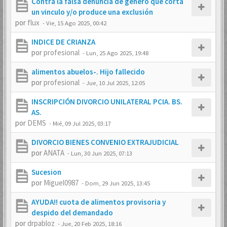
Contra la falsa denuncia de genero que corta
un vinculo y/o produce una exclusión
por
flux
-
Vie, 15 Ago 2025, 00:42
INDICE DE CRIANZA
por
profesional
-
Lun, 25 Ago 2025, 19:48
alimentos abuelos-. Hijo fallecido
por
profesional
-
Jue, 10 Jul 2025, 12:05
INSCRIPCIÓN DIVORCIO UNILATERAL PCIA. BS.
AS.
por
DEMS
-
Mié, 09 Jul 2025, 03:17
DIVORCIO BIENES CONVENIO EXTRAJUDICIAL
por
ANATA
-
Lun, 30 Jun 2025, 07:13
Sucesion
por
Miguel0987
-
Dom, 29 Jun 2025, 13:45
AYUDA!! cuota de alimentos provisoria y
despido del demandado
por
drpabloz
-
Jue, 20 Feb 2025, 18:16