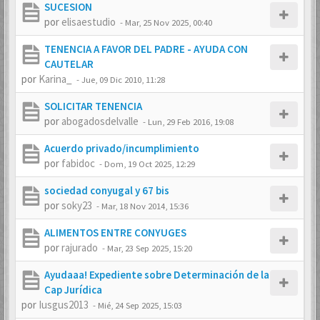
SUCESION
por
elisaestudio
-
Mar, 25 Nov 2025, 00:40
TENENCIA A FAVOR DEL PADRE - AYUDA CON
CAUTELAR
por
Karina_
-
Jue, 09 Dic 2010, 11:28
SOLICITAR TENENCIA
por
abogadosdelvalle
-
Lun, 29 Feb 2016, 19:08
Acuerdo privado/incumplimiento
por
fabidoc
-
Dom, 19 Oct 2025, 12:29
sociedad conyugal y 67 bis
por
soky23
-
Mar, 18 Nov 2014, 15:36
ALIMENTOS ENTRE CONYUGES
por
rajurado
-
Mar, 23 Sep 2025, 15:20
Ayudaaa! Expediente sobre Determinación de la
Cap Jurídica
por
Iusgus2013
-
Mié, 24 Sep 2025, 15:03