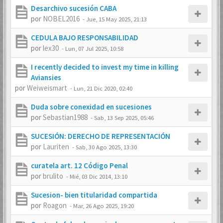
Desarchivo sucesión CABA
por
NOBEL2016
-
Jue, 15 May 2025, 21:13
CEDULA BAJO RESPONSABILIDAD
por
lex30
-
Lun, 07 Jul 2025, 10:58
I recently decided to invest my time in killing
Aviansies
por
Weiweismart
-
Lun, 21 Dic 2020, 02:40
Duda sobre conexidad en sucesiones
por
Sebastian1988
-
Sab, 13 Sep 2025, 05:46
SUCESIÓN: DERECHO DE REPRESENTACIÓN
por
Lauriten
-
Sab, 30 Ago 2025, 13:30
curatela art. 12 Código Penal
por
brulito
-
Mié, 03 Dic 2014, 13:10
Sucesion- bien titularidad compartida
por
Roagon
-
Mar, 26 Ago 2025, 19:20