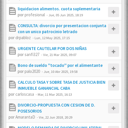
liquidacion alimentos. cuota suplementaria
por
profesional
-
Jue, 05 Jun 2025, 18:19
CONSULTA: divorcio por presentacion conjunta
con un unico patrocinio letrado
por
drpabloz
-
Lun, 12 May 2025, 17:15
URGENTE CAUTELAR POR DOS NIÑAS
por
sanfi327
-
Vie, 21 Mar 2025, 09:07
Bono de sueldo ''tocado'' por el alimentante
por
palo2020
-
Jue, 10 Abr 2025, 19:58
CALCULO TASA Y SOBRE TASA DE JUSTICIA BIEN
INMUEBLE GANANCIAL CABA
por
carloscasa
-
Mar, 11 Mar 2025, 16:13
DIVORCIO-PROPUESTA CON CESION DE D.
POSESORIOS
por
AmarantaD
-
Vie, 22 Jun 2018, 20:29
MODELO DEMANDA DE DIVORCIO UNILATERAL.