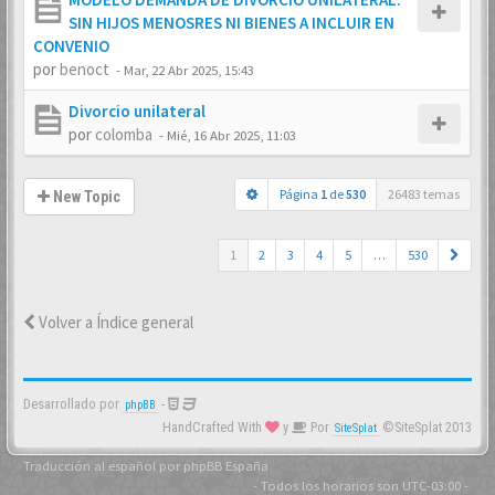
SIN HIJOS MENOSRES NI BIENES A INCLUIR EN
CONVENIO
por
benoct
-
Mar, 22 Abr 2025, 15:43
Divorcio unilateral
por
colomba
-
Mié, 16 Abr 2025, 11:03
Página
1
de
530
26483 temas
New Topic
1
2
3
4
5
…
530
Volver a Índice general
Desarrollado por
-
phpBB
HandCrafted With
y
Por
©SiteSplat 2013
SiteSplat
Traducción al español por
phpBB España
- Todos los horarios son
UTC-03:00
-