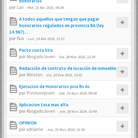
honorarios
por
Lan
-
Mié, 23 Abr 2025, 09:29
A todos aquellos que tengan que pagar
honorarios regulados en provincia BA (ley
14.967)...
por
flux
-
Lun, 14 Abr 2025, 11:37
Pacto cuota litis
por
AbogadoJoven
-
Vie, 28 Mar 2025, 22:29
Redacción de contrato de locación de inmueble
por
Winston
-
Vie, 10 Ene 2025, 15:03
Ejecucion de Honorarios pcia Bs As
por
Previsionjoven
-
Sab, 30 Nov 2024, 09:58
Aplicacion tasa mas alta
por
AbogadoJoven
-
Jue, 28 Nov 2024, 10:49
OPINION
por
adrianne
-
Jue, 21 Nov 2024, 21:38