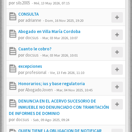
por
sils2005
-
Mié, 13 May 2026, 07:15
CONSULTA
por
adrianne
-
Dom, 16 Nov 2025, 19:20
Abogado en Villa María Cordoba
por
docsus
-
Mar, 03 Mar 2026, 10:07
Cuanto le cobro?
por
docsus
-
Mar, 03 Mar 2026, 10:01
excepciones
por
profesional
-
Vie, 13 Feb 2026, 11:10
Honorarios; ius y base regulatoria
por
AbogadoJoven
-
Mar, 04 Nov 2025, 10:45
DENUNCIA EN EL ACERVO SUCESORIO DE
INMUEBLE NO DENUNCIADO CON TRAMITACIÓN
DE INFORMES DE DOMINIO
por
docsus
-
Sab, 09 Ago 2025, 09:24
QUIEN TIENE LA OBLIGACION DE NOTIFICAR