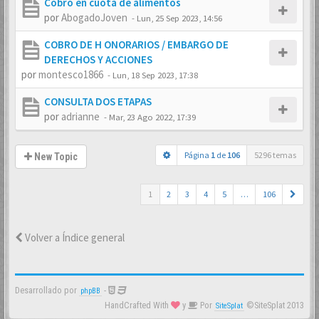
Cobro en cuota de alimentos
por
AbogadoJoven
-
Lun, 25 Sep 2023, 14:56
COBRO DE H ONORARIOS / EMBARGO DE
DERECHOS Y ACCIONES
por
montesco1866
-
Lun, 18 Sep 2023, 17:38
CONSULTA DOS ETAPAS
por
adrianne
-
Mar, 23 Ago 2022, 17:39
Página
1
de
106
5296 temas
New Topic
1
2
3
4
5
…
106
Volver a Índice general
Desarrollado por
-
phpBB
HandCrafted With
y
Por
©SiteSplat 2013
SiteSplat