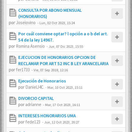
CONSULTA POR ABONO MENSUAL
(HONORARIOS)
por
Joseiovino
-
Lun, 02 Oct 2023, 15:24
Por cuál conviene optar? l opción a o b del art.
54 de la ley 14967.
por
Romina Asensio
-
Jue, 07 Dic 2023, 15:55
EJECUCION DE HONORARIOS OPCION DE
RECLAMAR POR ART 52 INC B LEY ARANCELARIA
por
fer1733
-
Vie, 07 Sep 2018, 12:16
Ejecución de Honorarios
por
DanielJ4C
-
Mar, 10 Oct 2023, 15:11
DIVORCIO CAPITAL
por
adrianne
-
Mar, 17 Oct 2023, 16:11
INTERESES HONORARIOS UMA
por
fede123
-
Jue, 12 Oct 2023, 20:27