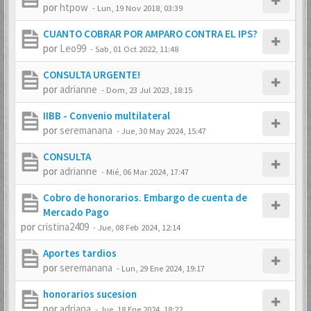
por
htpow
-
Lun, 19 Nov 2018, 03:39
CUANTO COBRAR POR AMPARO CONTRA EL IPS?
por
Leo99
-
Sab, 01 Oct 2022, 11:48
CONSULTA URGENTE!
por
adrianne
-
Dom, 23 Jul 2023, 18:15
IIBB - Convenio multilateral
por
seremanana
-
Jue, 30 May 2024, 15:47
CONSULTA
por
adrianne
-
Mié, 06 Mar 2024, 17:47
Cobro de honorarios. Embargo de cuenta de
Mercado Pago
por
cristina2409
-
Jue, 08 Feb 2024, 12:14
Aportes tardios
por
seremanana
-
Lun, 29 Ene 2024, 19:17
honorarios sucesion
por
adriana
-
Jue, 18 Ene 2024, 18:22