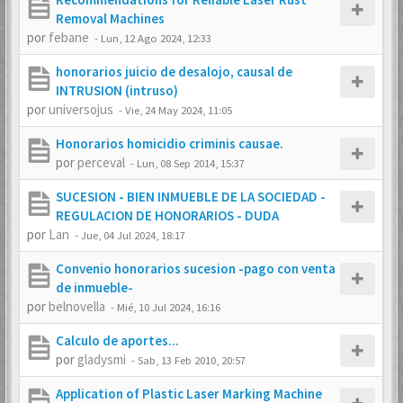
Removal Machines
por
febane
-
Lun, 12 Ago 2024, 12:33
honorarios juicio de desalojo, causal de
INTRUSION (intruso)
por
universojus
-
Vie, 24 May 2024, 11:05
Honorarios homicidio criminis causae.
por
perceval
-
Lun, 08 Sep 2014, 15:37
SUCESION - BIEN INMUEBLE DE LA SOCIEDAD -
REGULACION DE HONORARIOS - DUDA
por
Lan
-
Jue, 04 Jul 2024, 18:17
Convenio honorarios sucesion -pago con venta
de inmueble-
por
belnovella
-
Mié, 10 Jul 2024, 16:16
Calculo de aportes...
por
gladysmi
-
Sab, 13 Feb 2010, 20:57
Application of Plastic Laser Marking Machine