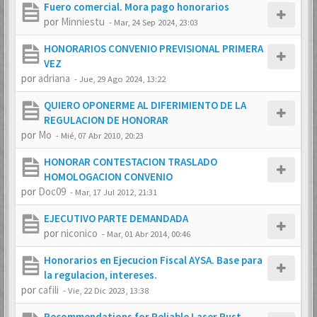
Fuero comercial. Mora pago honorarios
por
Minniestu
-
Mar, 24 Sep 2024, 23:03
HONORARIOS CONVENIO PREVISIONAL PRIMERA
VEZ
por
adriana
-
Jue, 29 Ago 2024, 13:22
QUIERO OPONERME AL DIFERIMIENTO DE LA
REGULACION DE HONORAR
por
Mo
-
Mié, 07 Abr 2010, 20:23
HONORAR CONTESTACION TRASLADO
HOMOLOGACION CONVENIO
por
Doc09
-
Mar, 17 Jul 2012, 21:31
EJECUTIVO PARTE DEMANDADA
por
niconico
-
Mar, 01 Abr 2014, 00:46
Honorarios en Ejecucion Fiscal AYSA. Base para
la regulacion, intereses.
por
cafili
-
Vie, 22 Dic 2023, 13:38
Recommendations for Reliable Laser Rust