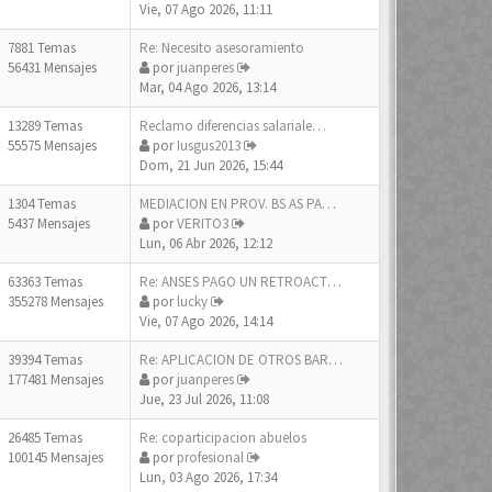
Vie, 07 Ago 2026, 11:11
7881 Temas
Re: Necesito asesoramiento
56431 Mensajes
por
juanperes
Mar, 04 Ago 2026, 13:14
13289 Temas
Reclamo diferencias salariale…
55575 Mensajes
por
Iusgus2013
Dom, 21 Jun 2026, 15:44
1304 Temas
MEDIACION EN PROV. BS AS PARA…
5437 Mensajes
por
VERITO3
Lun, 06 Abr 2026, 12:12
63363 Temas
Re: ANSES PAGO UN RETROACTIVO…
355278 Mensajes
por
lucky
Vie, 07 Ago 2026, 14:14
39394 Temas
Re: APLICACION DE OTROS BAREM…
177481 Mensajes
por
juanperes
Jue, 23 Jul 2026, 11:08
26485 Temas
Re: coparticipacion abuelos
100145 Mensajes
por
profesional
Lun, 03 Ago 2026, 17:34