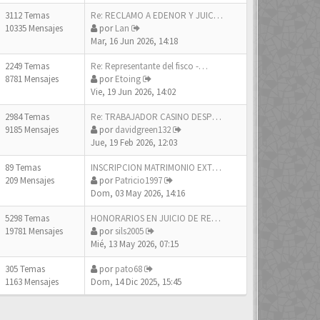
3112 Temas
Re: RECLAMO A EDENOR Y JUICIO…
10335 Mensajes
por
Lan
Mar, 16 Jun 2026, 14:18
2249 Temas
Re: Representante del fisco -…
8781 Mensajes
por
Etoing
Vie, 19 Jun 2026, 14:02
2984 Temas
Re: TRABAJADOR CASINO DESPIDO
9185 Mensajes
por
davidgreen132
Jue, 19 Feb 2026, 12:03
89 Temas
INSCRIPCION MATRIMONIO EXTRAN…
209 Mensajes
por
Patricio1997
Dom, 03 May 2026, 14:16
5298 Temas
HONORARIOS EN JUICIO DE RESTR…
19781 Mensajes
por
sils2005
Mié, 13 May 2026, 07:15
305 Temas
por
pato68
1163 Mensajes
Dom, 14 Dic 2025, 15:45