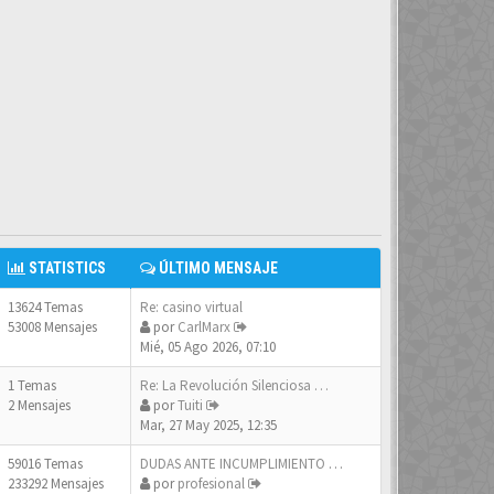
STATISTICS
ÚLTIMO MENSAJE
13624 Temas
Re: casino virtual
53008 Mensajes
por
CarlMarx
Mié, 05 Ago 2026, 07:10
1 Temas
Re: La Revolución Silenciosa …
2 Mensajes
por
Tuiti
Mar, 27 May 2025, 12:35
59016 Temas
DUDAS ANTE INCUMPLIMIENTO CON…
233292 Mensajes
por
profesional