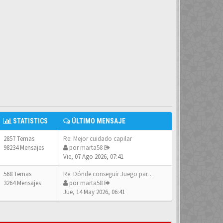
STATISTICS
ÚLTIMO MENSAJE
2857 Temas
Re: Mejor cuidado capilar
98234 Mensajes
por
marta58
Vie, 07 Ago 2026, 07:41
568 Temas
Re: Dónde conseguir Juego par…
3264 Mensajes
por
marta58
Jue, 14 May 2026, 06:41