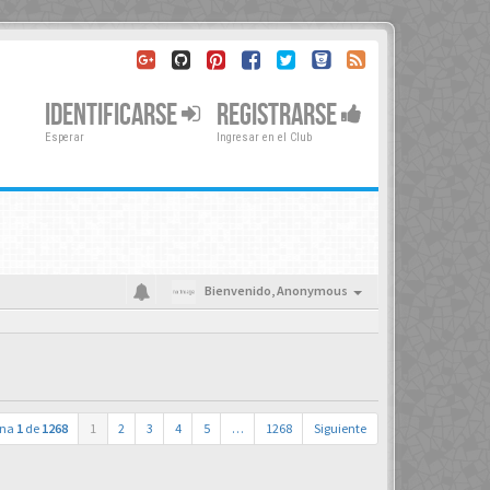
IDENTIFICARSE
REGISTRARSE
Esperar
Ingresar en el Club
Bienvenido,
Anonymous
ina
1
de
1268
1
2
3
4
5
…
1268
Siguiente