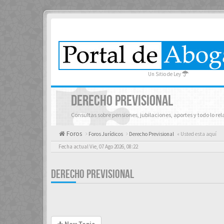
Un Sitio de Ley
DERECHO PREVISIONAL
Consultas sobre pensiones, jubilaciones, aportes y todo lo re
Foros
Foros Jurídicos
Derecho Previsional
« Usted esta aquí
Fecha actual Vie, 07 Ago 2026, 08:22
DERECHO PREVISIONAL