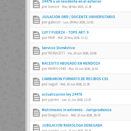
24476 a un residente en el exterior
por
benoct
-
Mar, 08 Abr 2025, 11:38
JUILACION ORD / DOCENTE UNIVERSITARIO
por
gabicor
-
Lun, 09 Mar 2026, 12:42
LUY Y FUERZA - TOPE ART. 9
por
Mldt
-
Mié, 20 May 2026, 11:11
Servicio Doméstico
por
REINA2577
-
Vie, 19 Jun 2026, 10:06
NACESITO ABOGADO EN MENDOZA
por
MARIO1943
-
Mar, 02 Jun 2026, 21:01
CAMBIARON FORMATO DE RECIBOS CSS
por
saguil
-
Mié, 10 Jun 2026, 11:30
actualizacion ley 24476
por
juprevi
-
Jue, 11 Jun 2026, 12:25
Matrimonio in extremis - Jurisprudencia
por
DiegoChaco
-
Mié, 10 Jun 2026, 20:33
JUBILACION RADIOLOGA DENEGADA
por
juprevi
-
Lun, 23 Jun 2025, 19:25