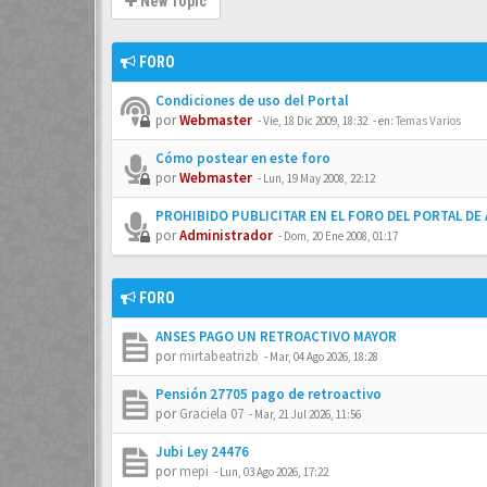
New Topic
FORO
Condiciones de uso del Portal
por
Webmaster
-
Vie, 18 Dic 2009, 18:32
- en:
Temas Varios
Cómo postear en este foro
por
Webmaster
-
Lun, 19 May 2008, 22:12
PROHIBIDO PUBLICITAR EN EL FORO DEL PORTAL D
por
Administrador
-
Dom, 20 Ene 2008, 01:17
FORO
ANSES PAGO UN RETROACTIVO MAYOR
por
mirtabeatrizb
-
Mar, 04 Ago 2026, 18:28
Pensión 27705 pago de retroactivo
por
Graciela 07
-
Mar, 21 Jul 2026, 11:56
Jubi Ley 24476
por
mepi
-
Lun, 03 Ago 2026, 17:22