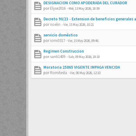
DESIGNACION COMO APODERADA DEL CURADOR
por
Elyse2016
-
Mié, 13 May 2026, 18:59
Decreto 90/23 - Extension de beneficios generales 
por
noelin
-
Vie, 15 May 2026, 10:21
servicio doméstico
por
iomi0317
-
Vie, 15 May 2026, 09:46
Regimen Construccion
por
santi1409
-
Sab, 09 May 2026, 18:18
Moratoria 25865 VIGENTE IMPAGA VENCIDA
por
Romitesta
-
Vie, 08 May 2026, 12:10