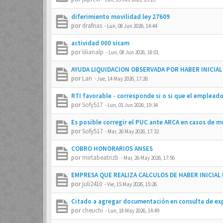
diferimiento movilidad ley 27609
por
drafrias
-
Lun, 08 Jun 2026, 14:44
actividad 000 sicam
por
lilianalp
-
Lun, 08 Jun 2026, 18:01
AYUDA LIQUIDACION OBSERVADA POR HABER INICIAL
por
Lan
-
Jue, 14 May 2026, 17:26
RTI favorable - corresponde si o si que el emplead
por
Sofy517
-
Lun, 01 Jun 2026, 19:34
Es posible corregir el PUC ante ARCA en casos de 
por
Sofy517
-
Mar, 26 May 2026, 17:32
COBRO HONORARIOS ANSES
por
mirtabeatrizb
-
Mar, 26 May 2026, 17:56
EMPRESA QUE REALIZA CALCULOS DE HABER INICIA
por
juli2410
-
Vie, 15 May 2026, 15:26
Citado a agregar documentación en consulta de exp
por
cheuchi
-
Lun, 18 May 2026, 14:49