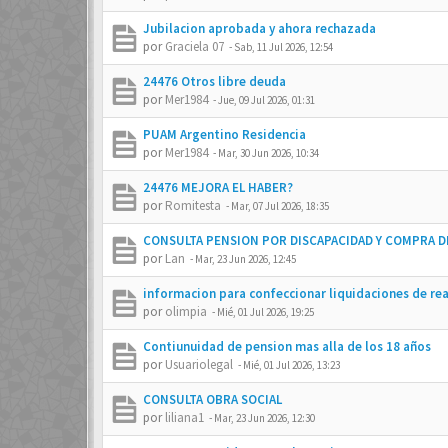
Jubilacion aprobada y ahora rechazada
por
Graciela 07
-
Sab, 11 Jul 2026, 12:54
24476 Otros libre deuda
por
Mer1984
-
Jue, 09 Jul 2026, 01:31
PUAM Argentino Residencia
por
Mer1984
-
Mar, 30 Jun 2026, 10:34
24476 MEJORA EL HABER?
por
Romitesta
-
Mar, 07 Jul 2026, 18:35
CONSULTA PENSION POR DISCAPACIDAD Y COMPRA D
por
Lan
-
Mar, 23 Jun 2026, 12:45
informacion para confeccionar liquidaciones de rea
por
olimpia
-
Mié, 01 Jul 2026, 19:25
Contiunuidad de pension mas alla de los 18 años
por
Usuariolegal
-
Mié, 01 Jul 2026, 13:23
CONSULTA OBRA SOCIAL
por
liliana1
-
Mar, 23 Jun 2026, 12:30