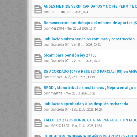
ANSES ME PIDE VERIFICAR DATOS Y NO ME PERMITE 
por
Lan
-
Lun, 20 Jul 2026, 14:47
Remuneración por debajo del mínimo de aportes ¿
por
Mer1984
-
Mié, 22 Jul 2026, 15:34
Jubilacion mixta servicios comunes y construccion
por
Graciela 07
-
Vie, 31 Jul 2026, 22:43
Sicam para pensión ley 27705
por
Graciela 07
-
Vie, 24 Jul 2026, 16:28
DE ACORDADO (04) A RESUELTO PARCIAL (99) en AM
por
benoct
-
Mié, 22 Jul 2026, 13:49
RRDD y Monotributo simultaneos ¿Mejora en algo el
por
martita
-
Mié, 22 Jul 2026, 10:28
Jubilacion aprobada y días después rechazada
por
Graciela 07
-
Sab, 11 Jul 2026, 10:29
FALLO LEY 27705 DONDE EXIGIAN PAGAO AL CONTAD
por
MARIO1943
-
Mar, 21 Jul 2026, 12:35
JUBILACION ORDINARIA 30 AÑOS DE APORTES - DUD