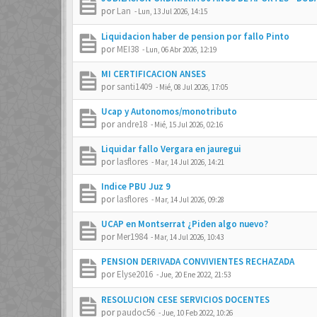
por
Lan
-
Lun, 13 Jul 2026, 14:15
Liquidacion haber de pension por fallo Pinto
por
MEI38
-
Lun, 06 Abr 2026, 12:19
MI CERTIFICACION ANSES
por
santi1409
-
Mié, 08 Jul 2026, 17:05
Ucap y Autonomos/monotributo
por
andre18
-
Mié, 15 Jul 2026, 02:16
Liquidar fallo Vergara en jauregui
por
lasflores
-
Mar, 14 Jul 2026, 14:21
Indice PBU Juz 9
por
lasflores
-
Mar, 14 Jul 2026, 09:28
UCAP en Montserrat ¿Piden algo nuevo?
por
Mer1984
-
Mar, 14 Jul 2026, 10:43
PENSION DERIVADA CONVIVIENTES RECHAZADA
por
Elyse2016
-
Jue, 20 Ene 2022, 21:53
RESOLUCION CESE SERVICIOS DOCENTES
por
paudoc56
-
Jue, 10 Feb 2022, 10:26