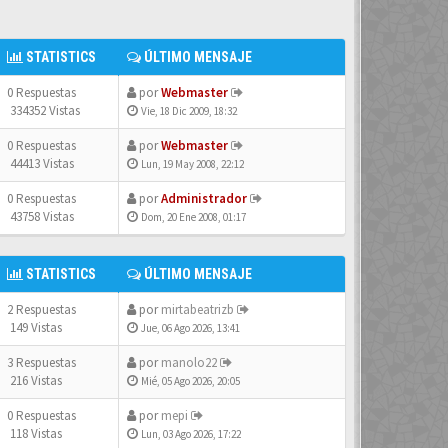
STATISTICS
ÚLTIMO MENSAJE
0 Respuestas
por
Webmaster
334352 Vistas
Vie, 18 Dic 2009, 18:32
0 Respuestas
por
Webmaster
44413 Vistas
Lun, 19 May 2008, 22:12
0 Respuestas
por
Administrador
43758 Vistas
Dom, 20 Ene 2008, 01:17
STATISTICS
ÚLTIMO MENSAJE
2 Respuestas
por
mirtabeatrizb
149 Vistas
Jue, 06 Ago 2026, 13:41
3 Respuestas
por
manolo22
216 Vistas
Mié, 05 Ago 2026, 20:05
0 Respuestas
por
mepi
118 Vistas
Lun, 03 Ago 2026, 17:22