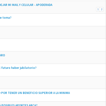
DEJAR MI MAIL Y CELULAR - APODERADA
1
2
Se toma?
PARO
 futuro haber jubilatorio?
O POR TENER UN BENEFICIO SUPERIOR A LA MINIMA
A POSIBLES APORTES ARCA?