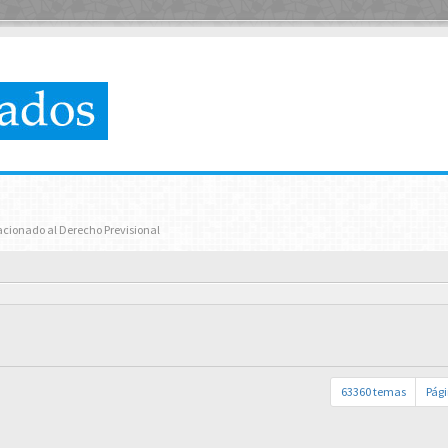
lacionado al Derecho Previsional
63360 temas
Pág