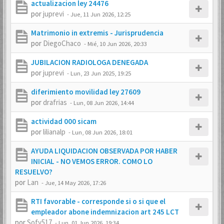
actualizacion ley 24476
por
juprevi
-
Jue, 11 Jun 2026, 12:25
Matrimonio in extremis - Jurisprudencia
por
DiegoChaco
-
Mié, 10 Jun 2026, 20:33
JUBILACION RADIOLOGA DENEGADA
por
juprevi
-
Lun, 23 Jun 2025, 19:25
diferimiento movilidad ley 27609
por
drafrias
-
Lun, 08 Jun 2026, 14:44
actividad 000 sicam
por
lilianalp
-
Lun, 08 Jun 2026, 18:01
AYUDA LIQUIDACION OBSERVADA POR HABER
INICIAL - NO VEMOS ERROR. COMO LO
RESUELVO?
por
Lan
-
Jue, 14 May 2026, 17:26
RTI favorable - corresponde si o si que el
empleador abone indemnizacion art 245 LCT
por
Sofy517
-
Lun, 01 Jun 2026, 19:34