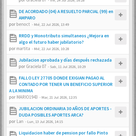
-
Vie, 24 Jul 2026, 16:28
DE ACORDADO (04) A RESUELTO PARCIAL (99) en
AMPARO
por
benoct
-
Mié, 22 Jul 2026, 13:49
RRDD y Monotributo simultaneos ¿Mejora en
algo el futuro haber jubilatorio?
por
martita
-
Mié, 22 Jul 2026, 10:28
Jubilacion aprobada y días después rechazada
por
Graciela 07
-
Sab, 11 Jul 2026, 10:29
FALLO LEY 27705 DONDE EXIGIAN PAGAO AL
CONTADO POR TENER UN BENEFICIO SUPERIOR
A LA MINIMA
por
MARIO1943
-
Mar, 21 Jul 2026, 12:35
JUBILACION ORDINARIA 30 AÑOS DE APORTES -
DUDA POSIBLES APORTES ARCA?
por
Lan
-
Lun, 13 Jul 2026, 14:15
Liquidacion haber de pension por fallo Pinto