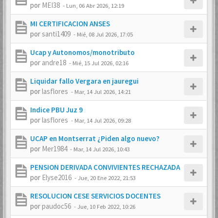
por
MEI38
-
Lun, 06 Abr 2026, 12:19
MI CERTIFICACION ANSES
por
santi1409
-
Mié, 08 Jul 2026, 17:05
Ucap y Autonomos/monotributo
por
andre18
-
Mié, 15 Jul 2026, 02:16
Liquidar fallo Vergara en jauregui
por
lasflores
-
Mar, 14 Jul 2026, 14:21
Indice PBU Juz 9
por
lasflores
-
Mar, 14 Jul 2026, 09:28
UCAP en Montserrat ¿Piden algo nuevo?
por
Mer1984
-
Mar, 14 Jul 2026, 10:43
PENSION DERIVADA CONVIVIENTES RECHAZADA
por
Elyse2016
-
Jue, 20 Ene 2022, 21:53
RESOLUCION CESE SERVICIOS DOCENTES
por
paudoc56
-
Jue, 10 Feb 2022, 10:26