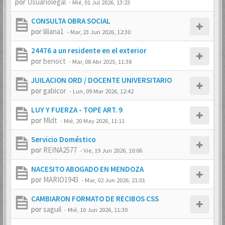
por
Usuariolegal
-
Mié, 01 Jul 2026, 13:23
CONSULTA OBRA SOCIAL
por
liliana1
-
Mar, 23 Jun 2026, 12:30
24476 a un residente en el exterior
por
benoct
-
Mar, 08 Abr 2025, 11:38
JUILACION ORD / DOCENTE UNIVERSITARIO
por
gabicor
-
Lun, 09 Mar 2026, 12:42
LUY Y FUERZA - TOPE ART. 9
por
Mldt
-
Mié, 20 May 2026, 11:11
Servicio Doméstico
por
REINA2577
-
Vie, 19 Jun 2026, 10:06
NACESITO ABOGADO EN MENDOZA
por
MARIO1943
-
Mar, 02 Jun 2026, 21:01
CAMBIARON FORMATO DE RECIBOS CSS
por
saguil
-
Mié, 10 Jun 2026, 11:30