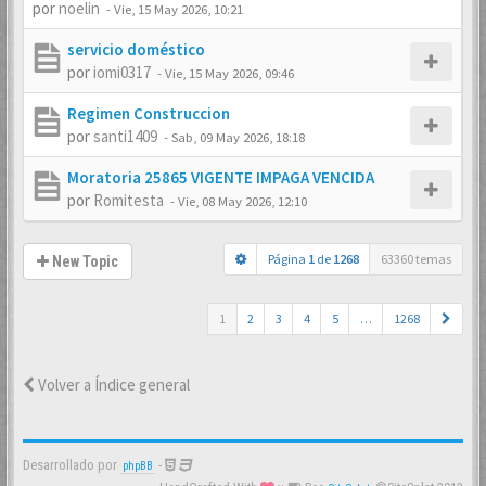
por
noelin
-
Vie, 15 May 2026, 10:21
servicio doméstico
por
iomi0317
-
Vie, 15 May 2026, 09:46
Regimen Construccion
por
santi1409
-
Sab, 09 May 2026, 18:18
Moratoria 25865 VIGENTE IMPAGA VENCIDA
por
Romitesta
-
Vie, 08 May 2026, 12:10
Página
1
de
1268
63360 temas
New Topic
1
2
3
4
5
…
1268
Volver a Índice general
Desarrollado por
-
phpBB