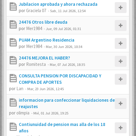
Jubilacion aprobada y ahora rechazada
por
Graciela 07
-
Sab, 11 Jul 2026, 12:54
24476 Otros libre deuda
por
Mer1984
-
Jue, 09 Jul 2026, 01:31
PUAM Argentino Residencia
por
Mer1984
-
Mar, 30 Jun 2026, 10:34
24476 MEJORA EL HABER?
por
Romitesta
-
Mar, 07 Jul 2026, 18:35
CONSULTA PENSION POR DISCAPACIDAD Y
COMPRA DE APORTES
por
Lan
-
Mar, 23 Jun 2026, 12:45
informacion para confeccionar liquidaciones de
reajustes
por
olimpia
-
Mié, 01 Jul 2026, 19:25
Contiunuidad de pension mas alla de los 18
años