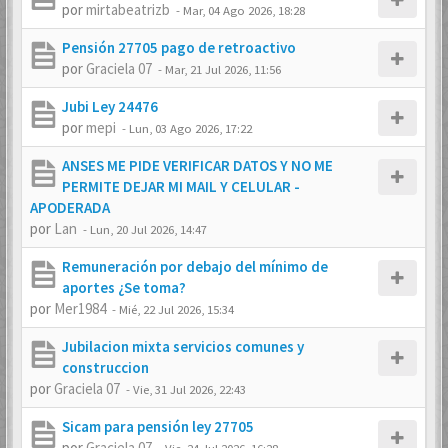
por
mirtabeatrizb
-
Mar, 04 Ago 2026, 18:28
Pensión 27705 pago de retroactivo
por
Graciela 07
-
Mar, 21 Jul 2026, 11:56
Jubi Ley 24476
por
mepi
-
Lun, 03 Ago 2026, 17:22
ANSES ME PIDE VERIFICAR DATOS Y NO ME
PERMITE DEJAR MI MAIL Y CELULAR -
APODERADA
por
Lan
-
Lun, 20 Jul 2026, 14:47
Remuneración por debajo del mínimo de
aportes ¿Se toma?
por
Mer1984
-
Mié, 22 Jul 2026, 15:34
Jubilacion mixta servicios comunes y
construccion
por
Graciela 07
-
Vie, 31 Jul 2026, 22:43
Sicam para pensión ley 27705
por
Graciela 07