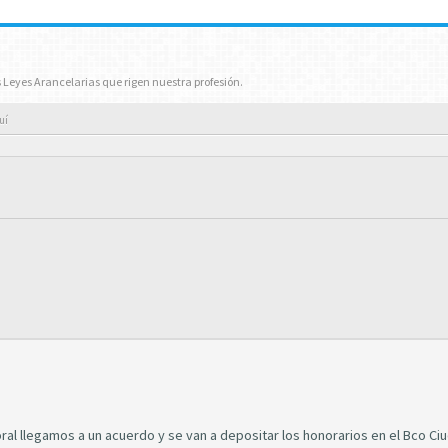
s Leyes Arancelarias que rigen nuestra profesión.
uí
oral llegamos a un acuerdo y se van a depositar los honorarios en el Bco Ciu