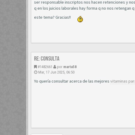
ser responsable inscriptos nos hacen retenciones y n
q en los juicios laborales hay forma q no nos retengan 
este tema? Gracias!!
Re: CONSULTA
#1482661
por
marta58
Mar, 17 Jun 2025, 06:50
Yo quería consultar acerca de las mejores
vitaminas par