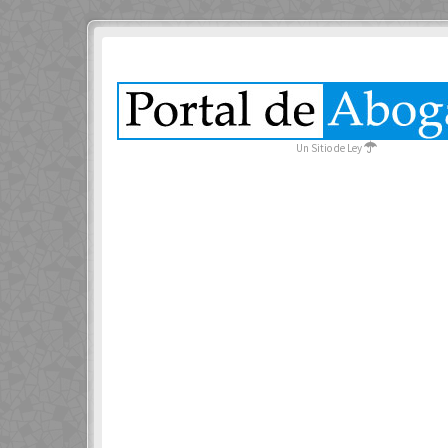
Un Sitio de Ley