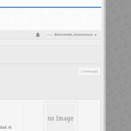
Bienvenido,
Anonymous
2 mensajes
dad. Al