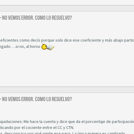
 - NO VEMOS ERROR. COMO LO RESUELVO?
ficientes como decís porque solo dice ese coeficiente y más abajo partic
uzgado….si no, al horno
 - NO VEMOS ERROR. COMO LO RESUELVO?
quidaciones: Me hace la cuenta y dice que da el porcentaje de participació
licando por el cociente entre el CC y CTN.
tema, desconozco por qué omite ese paso. La única manera es cambiarlo