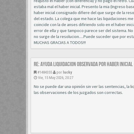
reajustó el Haber (con diferencia) y no pagó el retro. C
estaba mal el haber inicial. Presento la mia (Ingreso bas
haber inicial consignado difiere del que surge de la res
del estado. La colega que me hace las liquidaciones me d
coincide con la de anses difiriendo solo en el haber ini
error de ella y que tampoco parece ser del sistema. No
no surge de la resolucion.....Puede suceder que por es
MUCHAS GRACIAS A TODOS!!!
Re: AYUDA LIQUIDACION OBSERVADA POR HABER INICIAL
#1484355
por
lucky
Vie, 15 May 2026, 20:27
No se puede dar una opinión sin ver las sentencias, la l
las observaciones de los juzgados son correctas.