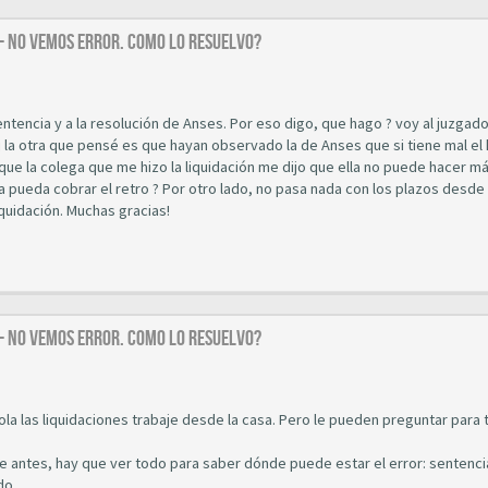
 - NO VEMOS ERROR. COMO LO RESUELVO?
entencia y a la resolución de Anses. Por eso digo, que hago ? voy al juzgad
j la otra que pensé es que hayan observado la de Anses que si tiene mal el
rque la colega que me hizo la liquidación me dijo que ella no puede hacer m
pueda cobrar el retro ? Por otro lado, no pasa nada con los plazos desde 
quidación. Muchas gracias!
 - NO VEMOS ERROR. COMO LO RESUELVO?
la las liquidaciones trabaje desde la casa. Pero le pueden preguntar para 
je antes, hay que ver todo para saber dónde puede estar el error: sentenci
do.