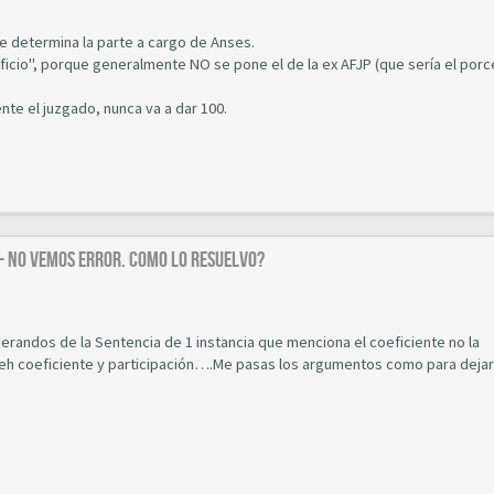
e determina la parte a cargo de Anses.
eficio", porque generalmente NO se pone el de la ex AFJP (que sería el porc
te el juzgado, nunca va a dar 100.
 - NO VEMOS ERROR. COMO LO RESUELVO?
derandos de la Sentencia de 1 instancia que menciona el coeficiente no la
s eh coeficiente y participación….Me pasas los argumentos como para dejar