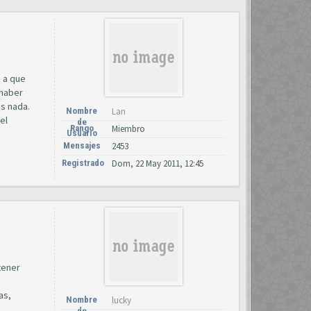
o a que
 haber
ás nada.
Nombre
Lan
el
de
Rango
Miembro
Usuario
Mensajes
2453
Registrado
Dom, 22 May 2011, 12:45
tener
as,
Nombre
lucky
de