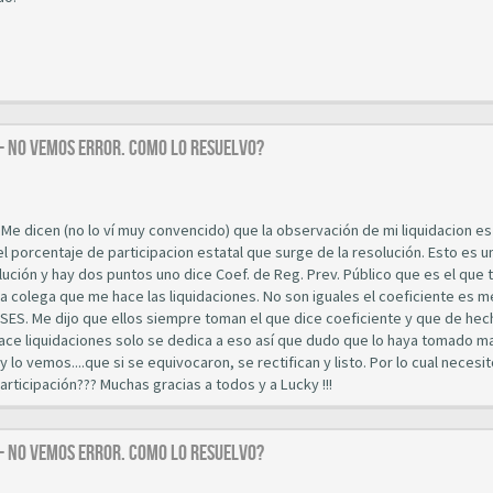
 - NO VEMOS ERROR. COMO LO RESUELVO?
. Me dicen (no lo ví muy convencido) que la observación de mi liquidacion e
l porcentaje de participacion estatal que surge de la resolución. Esto es u
olución y hay dos puntos uno dice Coef. de Reg. Prev. Público que es el que
la colega que me hace las liquidaciones. No son iguales el coeficiente es 
ANSES. Me dijo que ellos siempre toman el que dice coeficiente y que de hec
 hace liquidaciones solo se dedica a eso así que dudo que lo haya tomado m
y lo vemos....que si se equivocaron, se rectifican y listo. Por lo cual necesit
rticipación??? Muchas gracias a todos y a Lucky !!!
 - NO VEMOS ERROR. COMO LO RESUELVO?