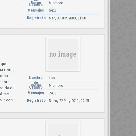
Rango
Miembro
Usuario
Mensajes
5405
Registrado
Mar, 03 Jun 2008, 11:00
s que
na renta
 toma
Nombre
Lan
menor
de
Rango
Miembro
ho da el
Usuario
Mensajes
2453
al. Me
o ir con
Registrado
Dom, 22 May 2011, 12:45