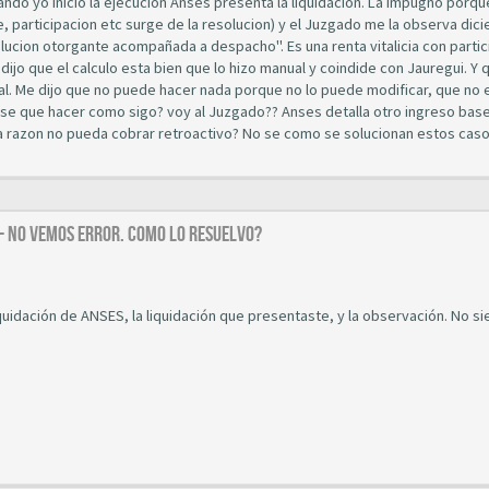
uando yo inicio la ejecución Anses presenta la liquidación. La impugno porqu
e, participacion etc surge de la resolucion) y el Juzgado me la observa dici
olucion otorgante acompañada a despacho". Es una renta vitalicia con parti
ijo que el calculo esta bien que lo hizo manual y coindide con Jauregui. Y 
cial. Me dijo que no puede hacer nada porque no lo puede modificar, que no 
 se que hacer como sigo? voy al Juzgado?? Anses detalla otro ingreso bas
ta razon no pueda cobrar retroactivo? No se como se solucionan estos caso
 - NO VEMOS ERROR. COMO LO RESUELVO?
iquidación de ANSES, la liquidación que presentaste, y la observación. No s