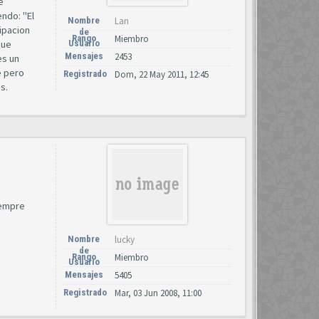
e
endo: "El
Nombre
Lan
cipacion
de
Rango
Miembro
que
Usuario
Mensajes
2453
es un
e pero
Registrado
Dom, 22 May 2011, 12:45
s.
iempre
Nombre
lucky
de
Rango
Miembro
Usuario
Mensajes
5405
Registrado
Mar, 03 Jun 2008, 11:00