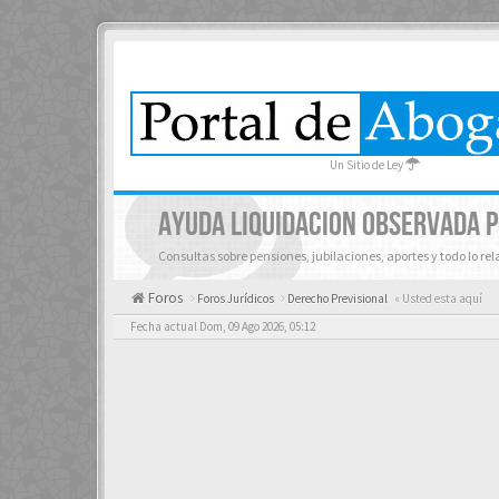
Un Sitio de Ley
AYUDA LIQUIDACION OBSERVADA P
Consultas sobre pensiones, jubilaciones, aportes y todo lo re
Foros
Foros Jurídicos
Derecho Previsional
« Usted esta aquí
Fecha actual Dom, 09 Ago 2026, 05:12