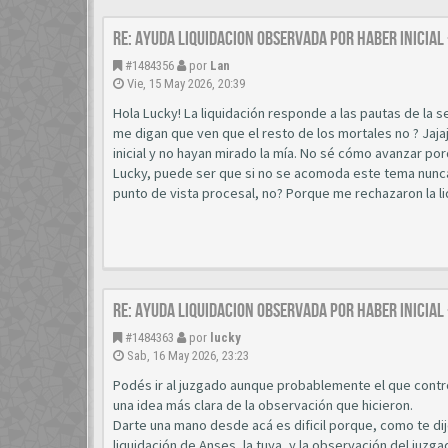
Re: AYUDA LIQUIDACION OBSERVADA POR HABER INICIAL
#1484356
por
Lan
Vie, 15 May 2026, 20:39
Hola Lucky! La liquidación responde a las pautas de la s
me digan que ven que el resto de los mortales no ? Jaja
inicial y no hayan mirado la mía. No sé cómo avanzar po
Lucky, puede ser que si no se acomoda este tema nunca 
punto de vista procesal, no? Porque me rechazaron la li
Re: AYUDA LIQUIDACION OBSERVADA POR HABER INICIAL
#1484363
por
lucky
Sab, 16 May 2026, 23:23
Podés ir al juzgado aunque probablemente el que contro
una idea más clara de la observación que hicieron.
Darte una mano desde acá es dificil porque, como te di
liquidación de Anses, la tuya, y la observación del juzga