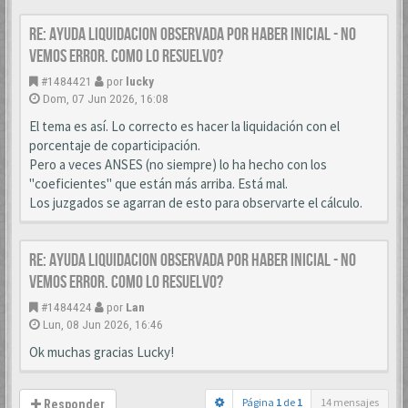
Re: AYUDA LIQUIDACION OBSERVADA POR HABER INICIAL - NO
VEMOS ERROR. COMO LO RESUELVO?
#1484421
por
lucky
Dom, 07 Jun 2026, 16:08
El tema es así. Lo correcto es hacer la liquidación con el
porcentaje de coparticipación.
Pero a veces ANSES (no siempre) lo ha hecho con los
"coeficientes" que están más arriba. Está mal.
Los juzgados se agarran de esto para observarte el cálculo.
Re: AYUDA LIQUIDACION OBSERVADA POR HABER INICIAL - NO
VEMOS ERROR. COMO LO RESUELVO?
#1484424
por
Lan
Lun, 08 Jun 2026, 16:46
Ok muchas gracias Lucky!
Página
1
de
1
14 mensajes
Responder