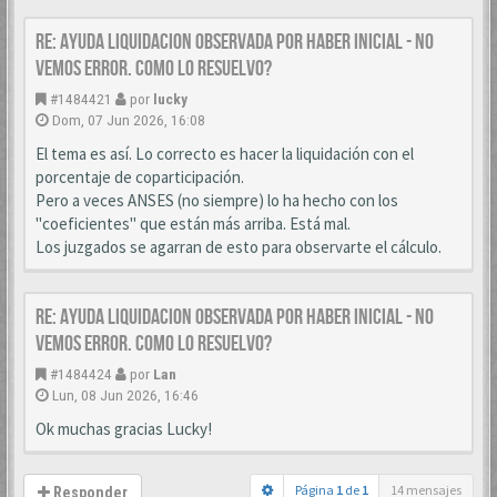
Re: AYUDA LIQUIDACION OBSERVADA POR HABER INICIAL - NO
VEMOS ERROR. COMO LO RESUELVO?
#1484421
por
lucky
Dom, 07 Jun 2026, 16:08
El tema es así. Lo correcto es hacer la liquidación con el
porcentaje de coparticipación.
Pero a veces ANSES (no siempre) lo ha hecho con los
"coeficientes" que están más arriba. Está mal.
Los juzgados se agarran de esto para observarte el cálculo.
Re: AYUDA LIQUIDACION OBSERVADA POR HABER INICIAL - NO
VEMOS ERROR. COMO LO RESUELVO?
#1484424
por
Lan
Lun, 08 Jun 2026, 16:46
Ok muchas gracias Lucky!
Página
1
de
1
14 mensajes
Responder