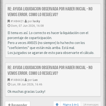
Re: AYUDA LIQUIDACION OBSERVADA POR HABER INICIAL - NO
VEMOS ERROR. COMO LO RESUELVO?
#1484421
por
lucky
Dom, 07 Jun 2026, 16:08
El tema es así. Lo correcto es hacer la liquidación con el
porcentaje de coparticipación.
Pero a veces ANSES (no siempre) lo ha hecho con los
"coeficientes" que están más arriba. Está mal.
Los juzgados se agarran de esto para observarte el cálculo.
Re: AYUDA LIQUIDACION OBSERVADA POR HABER INICIAL - NO
VEMOS ERROR. COMO LO RESUELVO?
#1484424
por
Lan
Lun, 08 Jun 2026, 16:46
Ok muchas gracias Lucky!
Página
1
de
1
14 mensajes
Responder