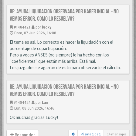
Re: AYUDA LIQUIDACION OBSERVADA POR HABER INICIAL - NO
VEMOS ERROR. COMO LO RESUELVO?
#1484421
por
lucky
Dom, 07 Jun 2026, 16:08
El tema es así. Lo correcto es hacer la liquidación con el
porcentaje de coparticipación.
Pero a veces ANSES (no siempre) lo ha hecho con los
"coeficientes" que están más arriba. Está mal.
Los juzgados se agarran de esto para observarte el cálculo.
Re: AYUDA LIQUIDACION OBSERVADA POR HABER INICIAL - NO
VEMOS ERROR. COMO LO RESUELVO?
#1484424
por
Lan
Lun, 08 Jun 2026, 16:46
Ok muchas gracias Lucky!
Página
1
de
1
14 mensajes
Responder