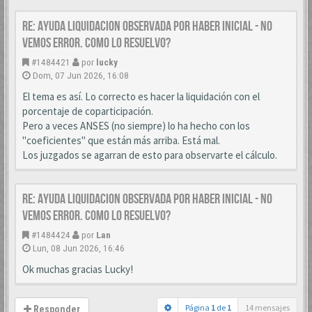
Re: AYUDA LIQUIDACION OBSERVADA POR HABER INICIAL - NO
VEMOS ERROR. COMO LO RESUELVO?
#1484421
por
lucky
Dom, 07 Jun 2026, 16:08
El tema es así. Lo correcto es hacer la liquidación con el
porcentaje de coparticipación.
Pero a veces ANSES (no siempre) lo ha hecho con los
"coeficientes" que están más arriba. Está mal.
Los juzgados se agarran de esto para observarte el cálculo.
Re: AYUDA LIQUIDACION OBSERVADA POR HABER INICIAL - NO
VEMOS ERROR. COMO LO RESUELVO?
#1484424
por
Lan
Lun, 08 Jun 2026, 16:46
Ok muchas gracias Lucky!
Página
1
de
1
14 mensajes
Responder