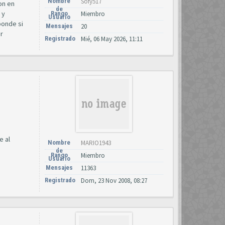
Nombre
Sofy517
on en
de
 y
Rango
Miembro
Usuario
ponde si
Mensajes
20
r
Registrado
Mié, 06 May 2026, 11:11
e al
Nombre
MARIO1943
de
Rango
Miembro
Usuario
Mensajes
11363
Registrado
Dom, 23 Nov 2008, 08:27