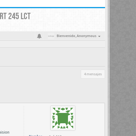
RT 245 LCT
Bienvenido,
Anonymous
4 mensajes
mision