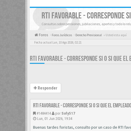
RTI FAVORABLE - CORRESPONDE SI
Consultas sobre pensiones, jubilaciones, aportes y todo lo re
Foros
Foros Jurídicos
Derecho Previsional
« Usted esta aquí
Fecha actual Lun, 10 Ago 2026, 02:21
RTI FAVORABLE - CORRESPONDE SI O SI QUE E
Responder
RTI favorable - corresponde si o si que el emplea
#1484414
por
Sofy517
Lun, 01 Jun 2026, 19:34
Buenas tardes foristas, consulto por un caso de RTI fa