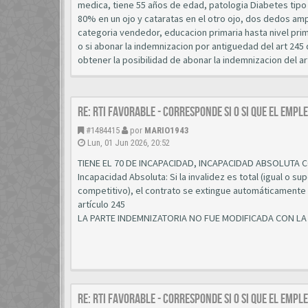
medica, tiene 55 años de edad, patologia Diabetes tipo
80% en un ojo y cataratas en el otro ojo, dos dedos a
categoria vendedor, educacion primaria hasta nivel pri
o si abonar la indemnizacion por antiguedad del art 24
obtener la posibilidad de abonar la indemnizacion del ar
Re: RTI favorable - corresponde si o si que el emp
#1484415
por
MARIO1943
Lun, 01 Jun 2026, 20:52
TIENE EL 70 DE INCAPACIDAD, INCAPACIDAD ABSOLUTA
Incapacidad Absoluta: Si la invalidez es total (igual o
competitivo), el contrato se extingue automáticamente 
artículo 245
LA PARTE INDEMNIZATORIA NO FUE MODIFICADA CON L
Re: RTI favorable - corresponde si o si que el emp