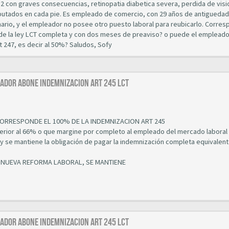
 2 con graves consecuencias, retinopatia diabetica severa, perdida de visi
mputados en cada pie. Es empleado de comercio, con 29 años de antiguedad
mario, y el empleador no posee otro puesto laboral para reubicarlo. Corres
5 de la ley LCT completa y con dos meses de preaviso? o puede el empleado
t 247, es decir al 50%? Saludos, Sofy
leador abone indemnizacion art 245 LCT
 CORRESPONDE EL 100% DE LA INDEMNIZACION ART 245
 superior al 66% o que margine por completo al empleado del mercado laboral
y se mantiene la obligación de pagar la indemnización completa equivalent
A NUEVA REFORMA LABORAL, SE MANTIENE
leador abone indemnizacion art 245 LCT