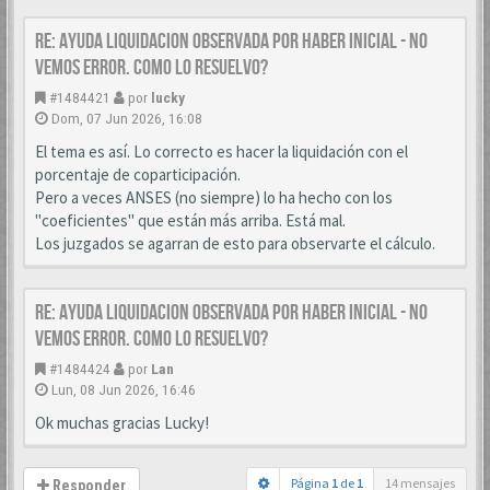
Re: AYUDA LIQUIDACION OBSERVADA POR HABER INICIAL - NO
VEMOS ERROR. COMO LO RESUELVO?
#1484421
por
lucky
Dom, 07 Jun 2026, 16:08
El tema es así. Lo correcto es hacer la liquidación con el
porcentaje de coparticipación.
Pero a veces ANSES (no siempre) lo ha hecho con los
"coeficientes" que están más arriba. Está mal.
Los juzgados se agarran de esto para observarte el cálculo.
Re: AYUDA LIQUIDACION OBSERVADA POR HABER INICIAL - NO
VEMOS ERROR. COMO LO RESUELVO?
#1484424
por
Lan
Lun, 08 Jun 2026, 16:46
Ok muchas gracias Lucky!
Página
1
de
1
14 mensajes
Responder