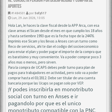
Re: CONSULTA PENSION POR DISCAPACIDAD Y COMPRA DE
APORTES
#1484501
por
Sofy517
Lun, 29 Jun 2026, 13:05
Hola Lan, le haces la clave fiscal desde la APP Arca, con esa
clave armas el Sicam desde el mes en que cumplio los 18 años
y hasta setiembre 1993 que es la fecha tope de la 24476.
Imprimis ese Sicam y los llevas a Anses con un turno como
Reco de servicios, ahi te dan el codigo del socioeconomico
para enviar el plan y poder pagar el importe de la compra que
es baratisimo y muy conveniente. Va a poder comprar poco 3
años mas o menos, pero sirven.
Para la compra de UCAPS debes pedir turno para plan de
pagos para trabajadores en actividad, pero solo va a poder
comprar hasta el 03/2012. Debe ser titular de una cuenta
bancaria porque las Ucaps se pagan solo por VEP.
Y podes inscribirla en monotributo
]
social con turno en Anses e ir
pagandolo por que es el unico
monotributo compatible con la PNC
.