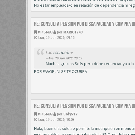
No estar empleada/o en relación de dependencia ni re
Re: CONSULTA PENSION POR DISCAPACIDAD Y COMPRA D
#1484498
por
MARIO1943
Lun, 29 Jun 2026, 09:15
Lan
escribió:
↑
Vie, 26 Jun 2026, 20:02
Muchas gracias Sofy pero debe renunciar ya a la
POR FAVOR, NI SE TE OCURRA
Re: CONSULTA PENSION POR DISCAPACIDAD Y COMPRA D
#1484499
por
Sofy517
Lun, 29 Jun 2026, 10:03
Hola, buen dia, sòlo se permite la inscripcion en mo
incompatibles, y sigue percibiendo la PNC, no debe renu