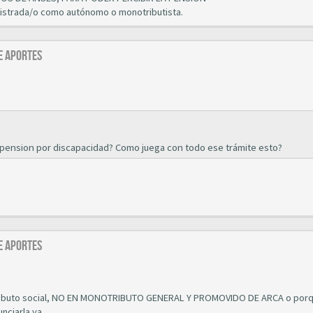
gistrada/o como autónomo o monotributista.
E APORTES
 pension por discapacidad? Como juega con todo ese trámite esto?
E APORTES
notributo social, NO EN MONOTRIBUTO GENERAL Y PROMOVIDO DE ARCA o por
nciarla ya.