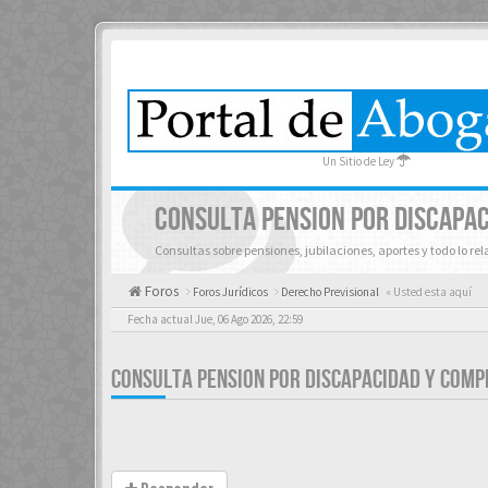
Un Sitio de Ley
CONSULTA PENSION POR DISCAPA
Consultas sobre pensiones, jubilaciones, aportes y todo lo re
Foros
Foros Jurídicos
Derecho Previsional
« Usted esta aquí
Fecha actual Jue, 06 Ago 2026, 22:59
CONSULTA PENSION POR DISCAPACIDAD Y COMP