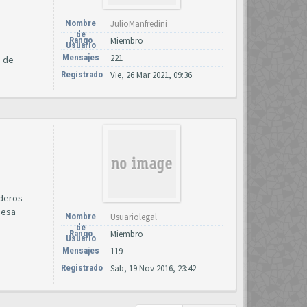
Nombre
JulioManfredini
de
Rango
Miembro
Usuario
Mensajes
221
o de
Registrado
Vie, 26 Mar 2021, 09:36
ederos
 esa
Nombre
Usuariolegal
de
Rango
Miembro
Usuario
Mensajes
119
Registrado
Sab, 19 Nov 2016, 23:42