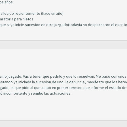
hos años
n fallecido recientemente (hace un año)
ratoria para nietos.
e si ya inicie sucesion en otro juzgado(todavia no despacharon el escrit
mismo juzgado. Vas a tener que pedirlo y que lo resuelvan. Me paso con unos
estando ya iniciada la sucesion de uno, la denuncie, manifeste que los her
zgado, el que pido al que actuó en primer termino que informe el estado de
ó incompetente y remitio las actuaciones.