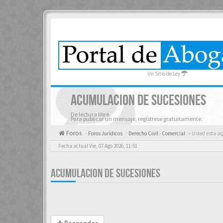
Un Sitio de Ley
ACUMULACION DE SUCESIONES
De lectura libre.
Para publicar un mensaje, regístrese gratuitamente.
Foros
Foros Jurídicos
Derecho Civil - Comercial
« Usted esta aq
Fecha actual Vie, 07 Ago 2026, 11:51
ACUMULACION DE SUCESIONES