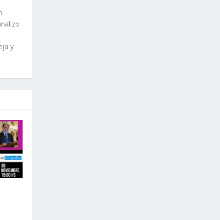
n
analizo
eja y