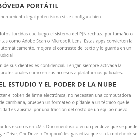
 BÓVEDA PORTÁTIL
rramienta legal potentísima si se configura bien.
fotos torcidas que luego el sistema del PJN rechaza por tamaño o
ientas como
Adobe Scan
o
Microsoft Lens
. Estas apps convierten la
utomáticamente, mejora el contraste del texto y lo guarda en un
udicial.
 de sus clientes es confidencial. Tengan siempre activada la
 profesionales como en sus accesos a plataformas judiciales.
EL ESTUDIO Y EL PODER DE LA NUBE
ectar el token de firma electrónica, no necesitan una computadora
 de cambiarla, prueben un formateo o pídanle a un técnico que le
locidad es abismal por una fracción del costo de un equipo nuevo.
ar los escritos en «Mis Documentos» o en un pendrive que se puede
ogle Drive, OneDrive o Dropbox) les garantiza que si a la notebook se