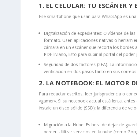
1. EL CELULAR: TU ESCÁNER Y
Ese smartphone que usan para WhatsApp es una he
Digitalización de expedientes:
Olvídense de las 
formato. Usen aplicaciones nativas o herram
cámara en un escáner que recorta los bordes a
PDF liviano, listo para subir al portal del poder j
Seguridad de dos factores (2FA):
La información
verificación en dos pasos tanto en sus correos
2. LA NOTEBOOK: EL MOTOR D
Para redactar escritos, leer jurisprudencia o con
«gamer». Si su notebook actual está lenta, antes
instale un disco sólido (SSD); la diferencia de ve
Migración a la Nube:
Es hora de dejar de guard
perder. Utilizar servicios en la nube (como Go