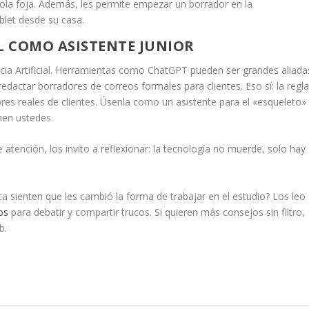
sola foja. Además, les permite empezar un borrador en la
blet desde su casa.
AL COMO ASISTENTE JUNIOR
cia Artificial. Herramientas como ChatGPT pueden ser grandes aliada
redactar borradores de correos formales para clientes. Eso sí: la regl
res reales de clientes
. Úsenla como un asistente para el «esqueleto»
onen ustedes.
 atención, los invito a reflexionar: la tecnología no muerde, solo hay
a sienten que les cambió la forma de trabajar en el estudio?
Los leo
os
para debatir y compartir trucos.
Si quieren más consejos sin filtro,
b.