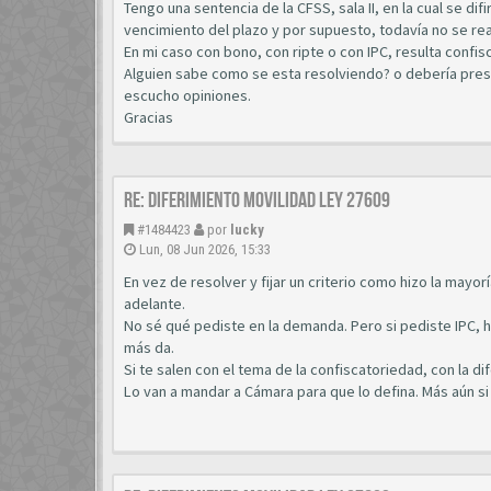
Tengo una sentencia de la CFSS, sala II, en la cual se difi
vencimiento del plazo y por supuesto, todavía no se re
En mi caso con bono, con ripte o con IPC, resulta confisc
Alguien sabe como se esta resolviendo? o debería pres
escucho opiniones.
Gracias
Re: diferimiento movilidad ley 27609
#1484423
por
lucky
Lun, 08 Jun 2026, 15:33
En vez de resolver y fijar un criterio como hizo la mayor
adelante.
No sé qué pediste en la demanda. Pero si pediste IPC, ha
más da.
Si te salen con el tema de la confiscatoriedad, con la di
Lo van a mandar a Cámara para que lo defina. Más aún si el