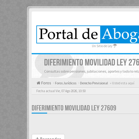
Un Sitio de Ley
DIFERIMIENTO MOVILIDAD LEY 27
Consultas sobre pensiones, jubilaciones, aportes y todo lo re
Foros
Foros Jurídicos
Derecho Previsional
« Usted esta aquí
Fecha actual Vie, 07 Ago 2026, 10:50
DIFERIMIENTO MOVILIDAD LEY 27609